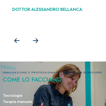
DOTTOR ALESSANDRO BELLANCA
D
INNOVAZIONE E PROFESSIONALITÀ PER IL TUO BENESSERE
COME LO FACCIAMO
Tecnologie
Terapia manuale