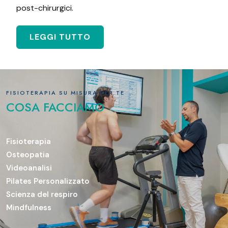
post-chirurgici.
LEGGI TUTTO
FISIOTERAPIA SU MISURA PER TE
COSA FACCIAMO
Fisioterapia
Osteopatia
Videoanalisi
Pilates Personalizzato
Scienza del respiro
Mindfulness